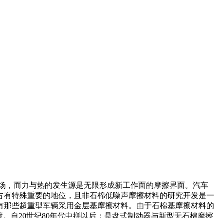
场，而力与热的发生源是无限形成新工作面的摩擦界面。汽车
占有特殊重要的地位，且非石棉低噪声摩擦材料的研究开发是一
只有那些超重型车辆采用金层基摩擦材料。由于石棉基摩擦材料的
渡。自20世纪80年代中拼以后；是盘式制动器与新型无石棉摩擦