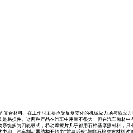
求的复合材料。在工作时主要承受反复变化的机械应力场与热应力
又是易损件。这两种产品在汽车中用量不很大，但在汽车厢材中
制动系统多为四轮毂式，栉动摩擦片几乎都用石棉基摩擦材料，
年代中期，汽车制动器结构开始向“前盘后毂”与非石棉摩擦材料过