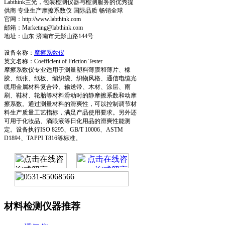
Labthink兰光，包装检测仪器与检测服务的优秀提
供商 专业生产摩擦系数仪 国际品质 畅销全球
官网：http://www.labthink.com
邮箱：Marketing@labthink.com
地址：山东·济南市无影山路144号
设备名称：
摩擦系数仪
英文名称：Coefficient of Friction Tester
摩擦系数仪专业适用于测量塑料薄膜和薄片、橡
胶、纸张、纸板、编织袋、织物风格、通信电缆光
缆用金属材料复合带、输送带、木材、涂层、雨
刷、鞋材、轮胎等材料滑动时的静摩擦系数和动摩
擦系数。通过测量材料的滑爽性，可以控制调节材
料生产质量工艺指标，满足产品使用要求。另外还
可用于化妆品、滴眼液等日化用品的滑爽性能测
定。设备执行ISO 8295、GB/T 10006、ASTM
D1894、TAPPI T816等标准。
材料检测仪器推荐