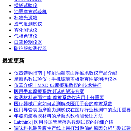
揉搓试验仪
油墨摩擦试验机
标准光源箱
透气度测试仪
雾化测试仪
气相色谱仪
口罩检测仪器
防护服检测仪器
最近更新
仪器选购指南｜印刷油墨表面摩擦系数仪产品介绍
摩擦系数试验仪：手机玻璃盖板滑爽性能测控仪器
仪器介绍｜MXD-02摩擦系数仪的技术特征
医用手套摩擦系数测试的解决方案
检测材料表面性能 摩擦系数仪应用十分重要
医疗器械厂家如何监测解决医用手套的摩擦系数
医用导管表面摩擦力测试仪在医疗行业检测中的应用重要
年糕包装卷膜材料的摩擦系数检测验证方法
Labthink | 医用导尿管摩擦系数测试仪的详细介绍
调味料包装卷膜生产线上易打滑跑偏的原因分析与测试建