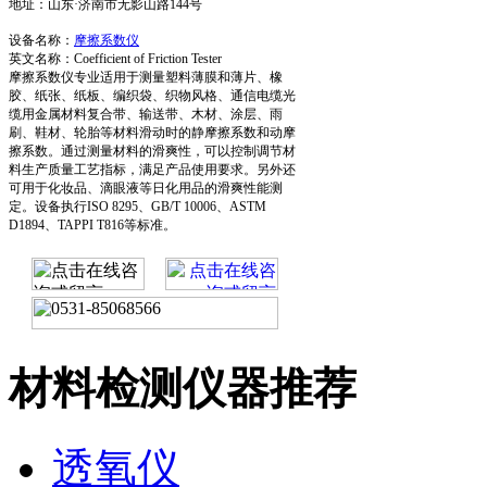
地址：山东·济南市无影山路144号
设备名称：
摩擦系数仪
英文名称：Coefficient of Friction Tester
摩擦系数仪专业适用于测量塑料薄膜和薄片、橡
胶、纸张、纸板、编织袋、织物风格、通信电缆光
缆用金属材料复合带、输送带、木材、涂层、雨
刷、鞋材、轮胎等材料滑动时的静摩擦系数和动摩
擦系数。通过测量材料的滑爽性，可以控制调节材
料生产质量工艺指标，满足产品使用要求。另外还
可用于化妆品、滴眼液等日化用品的滑爽性能测
定。设备执行ISO 8295、GB/T 10006、ASTM
D1894、TAPPI T816等标准。
材料检测仪器推荐
透氧仪