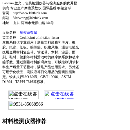
Labthink兰光，包装检测仪器与检测服务的优秀提
供商 专业生产摩擦系数仪 国际品质 畅销全球
官网：http://www.labthink.com
邮箱：Marketing@labthink.com
地址：山东·济南市无影山路144号
设备名称：
摩擦系数仪
英文名称：Coefficient of Friction Tester
摩擦系数仪专业适用于测量塑料薄膜和薄片、橡
胶、纸张、纸板、编织袋、织物风格、通信电缆光
缆用金属材料复合带、输送带、木材、涂层、雨
刷、鞋材、轮胎等材料滑动时的静摩擦系数和动摩
擦系数。通过测量材料的滑爽性，可以控制调节材
料生产质量工艺指标，满足产品使用要求。另外还
可用于化妆品、滴眼液等日化用品的滑爽性能测
定。设备执行ISO 8295、GB/T 10006、ASTM
D1894、TAPPI T816等标准。
材料检测仪器推荐