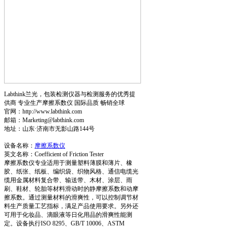
Labthink兰光，包装检测仪器与检测服务的优秀提
供商 专业生产摩擦系数仪 国际品质 畅销全球
官网：http://www.labthink.com
邮箱：Marketing@labthink.com
地址：山东·济南市无影山路144号
设备名称：
摩擦系数仪
英文名称：Coefficient of Friction Tester
摩擦系数仪专业适用于测量塑料薄膜和薄片、橡
胶、纸张、纸板、编织袋、织物风格、通信电缆光
缆用金属材料复合带、输送带、木材、涂层、雨
刷、鞋材、轮胎等材料滑动时的静摩擦系数和动摩
擦系数。通过测量材料的滑爽性，可以控制调节材
料生产质量工艺指标，满足产品使用要求。另外还
可用于化妆品、滴眼液等日化用品的滑爽性能测
定。设备执行ISO 8295、GB/T 10006、ASTM