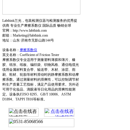
Labthink兰光，包装检测仪器与检测服务的优秀提
供商 专业生产摩擦系数仪 国际品质 畅销全球
官网：http://www.labthink.com
邮箱：Marketing@labthink.com
地址：山东·济南市无影山路144号
设备名称：
摩擦系数仪
英文名称：Coefficient of Friction Tester
摩擦系数仪专业适用于测量塑料薄膜和薄片、橡
胶、纸张、纸板、编织袋、织物风格、通信电缆光
缆用金属材料复合带、输送带、木材、涂层、雨
刷、鞋材、轮胎等材料滑动时的静摩擦系数和动摩
擦系数。通过测量材料的滑爽性，可以控制调节材
料生产质量工艺指标，满足产品使用要求。另外还
可用于化妆品、滴眼液等日化用品的滑爽性能测
定。设备执行ISO 8295、GB/T 10006、ASTM
D1894、TAPPI T816等标准。