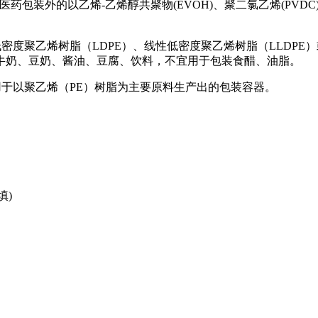
：适用于除医药包装外的以乙烯-乙烯醇共聚物(EVOH)、聚二氯乙烯(
：适用于以低密度聚乙烯树脂（LDPE）、线性低密度聚乙烯树脂（LL
牛奶、豆奶、酱油、豆腐、饮料，不宜用于包装食醋、油脂。
准》：适用于以聚乙烯（PE）树脂为主要原料生产出的包装容器。
填)