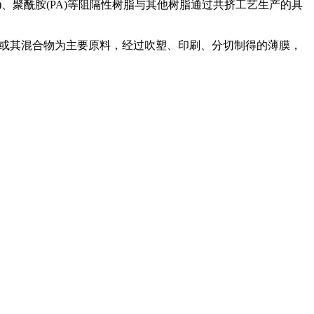
PVDC)、聚酰胺(PA)等阻隔性树脂与其他树脂通过共挤工艺生产的具
DPE）或其混合物为主要原料，经过吹塑、印刷、分切制得的薄膜，