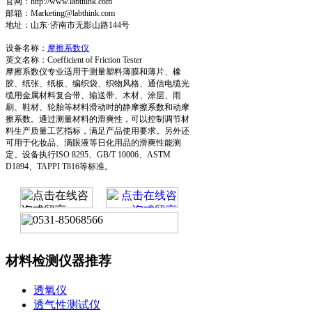
官网：http://www.labthink.com
邮箱：Marketing@labthink.com
地址：山东·济南市无影山路144号
设备名称：
摩擦系数仪
英文名称：Coefficient of Friction Tester
摩擦系数仪专业适用于测量塑料薄膜和薄片、橡
胶、纸张、纸板、编织袋、织物风格、通信电缆光
缆用金属材料复合带、输送带、木材、涂层、雨
刷、鞋材、轮胎等材料滑动时的静摩擦系数和动摩
擦系数。通过测量材料的滑爽性，可以控制调节材
料生产质量工艺指标，满足产品使用要求。另外还
可用于化妆品、滴眼液等日化用品的滑爽性能测
定。设备执行ISO 8295、GB/T 10006、ASTM
D1894、TAPPI T816等标准。
材料检测仪器推荐
透氧仪
透气性测试仪