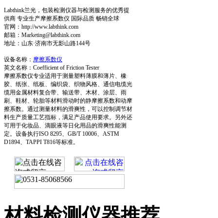
Labthink兰光，包装检测仪器与检测服务的优秀提
供商 专业生产摩擦系数仪 国际品质 畅销全球
官网：http://www.labthink.com
邮箱：Marketing@labthink.com
地址：山东·济南市无影山路144号
设备名称：
摩擦系数仪
英文名称：Coefficient of Friction Tester
摩擦系数仪专业适用于测量塑料薄膜和薄片、橡
胶、纸张、纸板、编织袋、织物风格、通信电缆光
缆用金属材料复合带、输送带、木材、涂层、雨
刷、鞋材、轮胎等材料滑动时的静摩擦系数和动摩
擦系数。通过测量材料的滑爽性，可以控制调节材
料生产质量工艺指标，满足产品使用要求。另外还
可用于化妆品、滴眼液等日化用品的滑爽性能测
定。设备执行ISO 8295、GB/T 10006、ASTM
D1894、TAPPI T816等标准。
材料检测仪器推荐