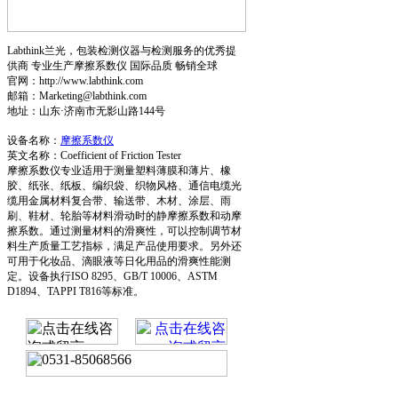
Labthink兰光，包装检测仪器与检测服务的优秀提
供商 专业生产摩擦系数仪 国际品质 畅销全球
官网：http://www.labthink.com
邮箱：Marketing@labthink.com
地址：山东·济南市无影山路144号
设备名称：
摩擦系数仪
英文名称：Coefficient of Friction Tester
摩擦系数仪专业适用于测量塑料薄膜和薄片、橡
胶、纸张、纸板、编织袋、织物风格、通信电缆光
缆用金属材料复合带、输送带、木材、涂层、雨
刷、鞋材、轮胎等材料滑动时的静摩擦系数和动摩
擦系数。通过测量材料的滑爽性，可以控制调节材
料生产质量工艺指标，满足产品使用要求。另外还
可用于化妆品、滴眼液等日化用品的滑爽性能测
定。设备执行ISO 8295、GB/T 10006、ASTM
D1894、TAPPI T816等标准。