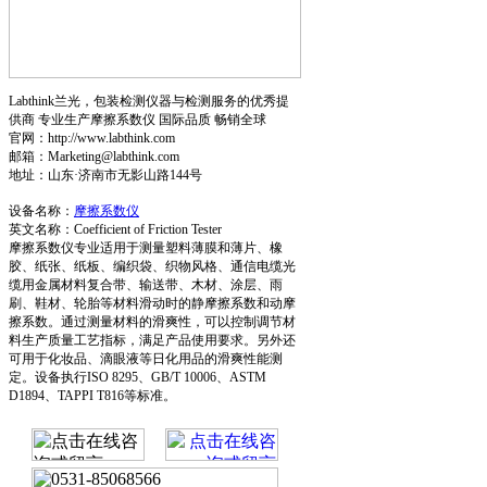
Labthink兰光，包装检测仪器与检测服务的优秀提
供商 专业生产摩擦系数仪 国际品质 畅销全球
官网：http://www.labthink.com
邮箱：Marketing@labthink.com
地址：山东·济南市无影山路144号
设备名称：
摩擦系数仪
英文名称：Coefficient of Friction Tester
摩擦系数仪专业适用于测量塑料薄膜和薄片、橡
胶、纸张、纸板、编织袋、织物风格、通信电缆光
缆用金属材料复合带、输送带、木材、涂层、雨
刷、鞋材、轮胎等材料滑动时的静摩擦系数和动摩
擦系数。通过测量材料的滑爽性，可以控制调节材
料生产质量工艺指标，满足产品使用要求。另外还
可用于化妆品、滴眼液等日化用品的滑爽性能测
定。设备执行ISO 8295、GB/T 10006、ASTM
D1894、TAPPI T816等标准。