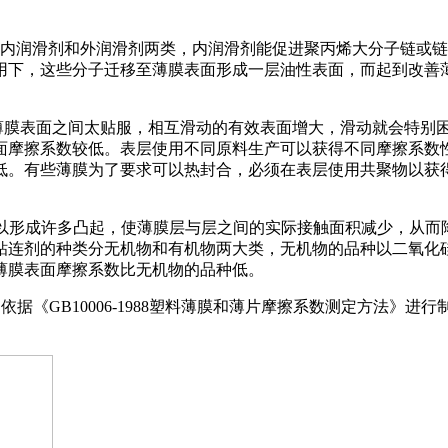
为内润滑剂和外润滑剂两类，内润滑剂能促进聚丙烯大分子链或
用下，这些分子迁移至薄膜表面形成一层油性表面，而起到改善
致薄膜表面之间太贴服，相互滑动的有效表面增大，滑动就会特别
面摩擦系数较低。表层使用不同原料生产可以获得不同摩擦系数
低。有些薄膜为了要求可以热封合，必须在表层使用共聚物以获
可以形成许多凸起，使薄膜层与层之间的实际接触面积减少，从
粘连剂的种类分无机物和有机物两大类，无机物的品种以二氧化硅
薄膜表面摩擦系数比无机物的品种低。
据《GB10006-1988塑料薄膜和薄片摩擦系数测定方法》进