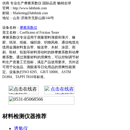
供商 专业生产摩擦系数仪 国际品质 畅销全球
官网：http://www.labthink.com
邮箱：Marketing@labthink.com
地址：山东·济南市无影山路144号
设备名称：
摩擦系数仪
英文名称：Coefficient of Friction Tester
摩擦系数仪专业适用于测量塑料薄膜和薄片、橡
胶、纸张、纸板、编织袋、织物风格、通信电缆光
缆用金属材料复合带、输送带、木材、涂层、雨
刷、鞋材、轮胎等材料滑动时的静摩擦系数和动摩
擦系数。通过测量材料的滑爽性，可以控制调节材
料生产质量工艺指标，满足产品使用要求。另外还
可用于化妆品、滴眼液等日化用品的滑爽性能测
定。设备执行ISO 8295、GB/T 10006、ASTM
D1894、TAPPI T816等标准。
材料检测仪器推荐
透氧仪