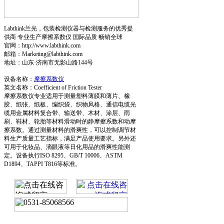
Labthink兰光，包装检测仪器与检测服务的优秀提
供商 专业生产摩擦系数仪 国际品质 畅销全球
官网：http://www.labthink.com
邮箱：Marketing@labthink.com
地址：山东·济南市无影山路144号
设备名称：
摩擦系数仪
英文名称：Coefficient of Friction Tester
摩擦系数仪专业适用于测量塑料薄膜和薄片、橡
胶、纸张、纸板、编织袋、织物风格、通信电缆光
缆用金属材料复合带、输送带、木材、涂层、雨
刷、鞋材、轮胎等材料滑动时的静摩擦系数和动摩
擦系数。通过测量材料的滑爽性，可以控制调节材
料生产质量工艺指标，满足产品使用要求。另外还
可用于化妆品、滴眼液等日化用品的滑爽性能测
定。设备执行ISO 8295、GB/T 10006、ASTM
D1894、TAPPI T816等标准。