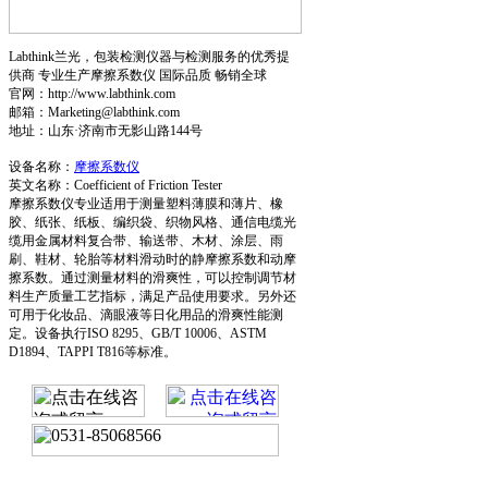
Labthink兰光，包装检测仪器与检测服务的优秀提
供商 专业生产摩擦系数仪 国际品质 畅销全球
官网：http://www.labthink.com
邮箱：Marketing@labthink.com
地址：山东·济南市无影山路144号
设备名称：
摩擦系数仪
英文名称：Coefficient of Friction Tester
摩擦系数仪专业适用于测量塑料薄膜和薄片、橡
胶、纸张、纸板、编织袋、织物风格、通信电缆光
缆用金属材料复合带、输送带、木材、涂层、雨
刷、鞋材、轮胎等材料滑动时的静摩擦系数和动摩
擦系数。通过测量材料的滑爽性，可以控制调节材
料生产质量工艺指标，满足产品使用要求。另外还
可用于化妆品、滴眼液等日化用品的滑爽性能测
定。设备执行ISO 8295、GB/T 10006、ASTM
D1894、TAPPI T816等标准。