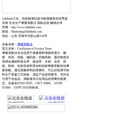
Labthink兰光，包装检测仪器与检测服务的优秀提
供商 专业生产摩擦系数仪 国际品质 畅销全球
官网：http://www.labthink.com
邮箱：Marketing@labthink.com
地址：山东·济南市无影山路144号
设备名称：
摩擦系数仪
英文名称：Coefficient of Friction Tester
摩擦系数仪专业适用于测量塑料薄膜和薄片、橡
胶、纸张、纸板、编织袋、织物风格、通信电缆光
缆用金属材料复合带、输送带、木材、涂层、雨
刷、鞋材、轮胎等材料滑动时的静摩擦系数和动摩
擦系数。通过测量材料的滑爽性，可以控制调节材
料生产质量工艺指标，满足产品使用要求。另外还
可用于化妆品、滴眼液等日化用品的滑爽性能测
定。设备执行ISO 8295、GB/T 10006、ASTM
D1894、TAPPI T816等标准。