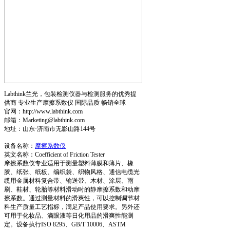
Labthink兰光，包装检测仪器与检测服务的优秀提
供商 专业生产摩擦系数仪 国际品质 畅销全球
官网：http://www.labthink.com
邮箱：Marketing@labthink.com
地址：山东·济南市无影山路144号
设备名称：
摩擦系数仪
英文名称：Coefficient of Friction Tester
摩擦系数仪专业适用于测量塑料薄膜和薄片、橡
胶、纸张、纸板、编织袋、织物风格、通信电缆光
缆用金属材料复合带、输送带、木材、涂层、雨
刷、鞋材、轮胎等材料滑动时的静摩擦系数和动摩
擦系数。通过测量材料的滑爽性，可以控制调节材
料生产质量工艺指标，满足产品使用要求。另外还
可用于化妆品、滴眼液等日化用品的滑爽性能测
定。设备执行ISO 8295、GB/T 10006、ASTM