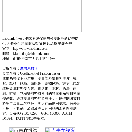
Labthink兰光，包装检测仪器与检测服务的优秀提
供商 专业生产摩擦系数仪 国际品质 畅销全球
官网：http://www.labthink.com
邮箱：Marketing@labthink.com
地址：山东·济南市无影山路144号
设备名称：
摩擦系数仪
英文名称：Coefficient of Friction Tester
摩擦系数仪专业适用于测量塑料薄膜和薄片、橡
胶、纸张、纸板、编织袋、织物风格、通信电缆光
缆用金属材料复合带、输送带、木材、涂层、雨
刷、鞋材、轮胎等材料滑动时的静摩擦系数和动摩
擦系数。通过测量材料的滑爽性，可以控制调节材
料生产质量工艺指标，满足产品使用要求。另外还
可用于化妆品、滴眼液等日化用品的滑爽性能测
定。设备执行ISO 8295、GB/T 10006、ASTM
D1894、TAPPI T816等标准。