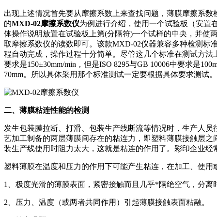
出现上述情况首先要从摩擦系数上来查找问题，薄膜摩擦系数检测通常
的
MXD-02摩擦系数仪
为例进行介绍，使用一个试验板（安置
体操作说明放置在试验板上第(分隔符)一个试样的中央，并
取摩擦系数仪的读数即可。该款MXD-02仪器兼容多种检测标
程自动完成，操作过程十分简单。尽管这几个标准在测试方法上
要求是150±30mm/min，但是ISO 8295与GB 10006中要求
70mm。所以具体采用那个标准测试一定要根据具体要求测试。
二、薄膜粘连性能的检测
发生包装膜拉断、打滑、包装生产线断流等情况时，生产人员
艺加工制备的两层薄膜间存在的粘连力，即塑料薄膜接触层之
装生产线使用时阻力太大，这就是粘连的作用了。彩印企业经
塑料薄膜在温度和压力的作用下可能产生粘连，在加工、使用
1、极度光滑的薄膜表面，紧密接触而且几乎*隔绝空气，分离
2、压力、温度（或两者共同作用）引起薄膜接触表面粘融。