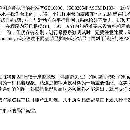
执行的标准有GB10006、ISO8295和ASTM D189
在水平操作台上的），将一个试样用双面胶或其他方式固定在试
使两试样的试验方向与滑动方向平行且测力系统恰好不受力。试验
准，在程序内部已根据GB、ISO、ASTM的标准要求设置好相
一致，但仍存有差别，进行摩擦系数测试时一定要注意速度，测试行
是100mm/min，试验速度不同会明显影响试验结果；而对于试验行程ASTM
往往将原因*归结于摩擦系数（薄膜滑爽性）的问题而忽略了薄
间的一种粘着现象。粘连是塑料薄膜材料的一项重要性能。在实
常遇到的问题，卷膜熟化温度高时必须倒卷才能送出，就是要消
或贮藏过程中也可能产生粘连。几乎所有粘连都是由下述几种情
时形成的局部真空。