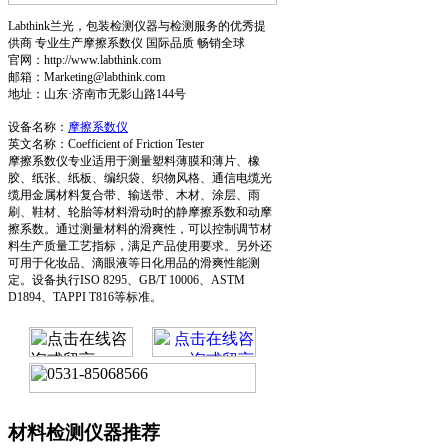
Labthink兰光，包装检测仪器与检测服务的优秀提
供商 专业生产摩擦系数仪 国际品质 畅销全球
官网：http://www.labthink.com
邮箱：Marketing@labthink.com
地址：山东·济南市无影山路144号
设备名称：
摩擦系数仪
英文名称：Coefficient of Friction Tester
摩擦系数仪专业适用于测量塑料薄膜和薄片、橡
胶、纸张、纸板、编织袋、织物风格、通信电缆光
缆用金属材料复合带、输送带、木材、涂层、雨
刷、鞋材、轮胎等材料滑动时的静摩擦系数和动摩
擦系数。通过测量材料的滑爽性，可以控制调节材
料生产质量工艺指标，满足产品使用要求。另外还
可用于化妆品、滴眼液等日化用品的滑爽性能测
定。设备执行ISO 8295、GB/T 10006、ASTM
D1894、TAPPI T816等标准。
材料检测仪器推荐