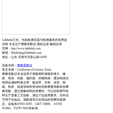
Labthink兰光，包装检测仪器与检测服务的优秀提
供商 专业生产摩擦系数仪 国际品质 畅销全球
官网：http://www.labthink.com
邮箱：Marketing@labthink.com
地址：山东·济南市无影山路144号
设备名称：
摩擦系数仪
英文名称：Coefficient of Friction Tester
摩擦系数仪专业适用于测量塑料薄膜和薄片、橡
胶、纸张、纸板、编织袋、织物风格、通信电缆光
缆用金属材料复合带、输送带、木材、涂层、雨
刷、鞋材、轮胎等材料滑动时的静摩擦系数和动摩
擦系数。通过测量材料的滑爽性，可以控制调节材
料生产质量工艺指标，满足产品使用要求。另外还
可用于化妆品、滴眼液等日化用品的滑爽性能测
定。设备执行ISO 8295、GB/T 10006、ASTM
D1894、TAPPI T816等标准。